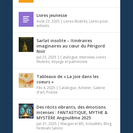
Livres jeunesse
Août 23, 2025
|
Livres illustrés
,
Livres pour
enfants
Sarlat insolite – Itinéraires
imaginaires au cœur du Périgord
Noir
Juil 23, 2025
|
Catalogue
,
Interview
,
Livres
illustrés
,
Voyage et patrimoine
Tableaux de « La joie dans les
coeurs »
Fév 4, 2025
|
Catalogue
,
Acheter
,
Galerie
d'art
,
Poésie
Des récits vibrants, des émotions
intenses : FANTASTIQUE, MYTHE &
MYSTÈRE Angoulême 2025
Jan 31, 2025
|
Mangas et BD
,
Actualités
,
Blog
,
Festivals Salons