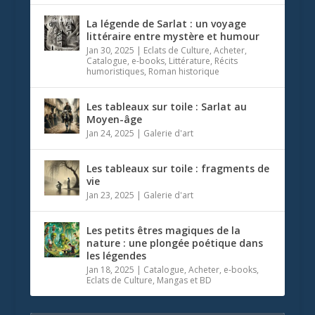
La légende de Sarlat : un voyage
littéraire entre mystère et humour
Jan 30, 2025
|
Eclats de Culture
,
Acheter
,
Catalogue
,
e-books
,
Littérature
,
Récits
humoristiques
,
Roman historique
Les tableaux sur toile : Sarlat au
Moyen-âge
Jan 24, 2025
|
Galerie d'art
Les tableaux sur toile : fragments de
vie
Jan 23, 2025
|
Galerie d'art
Les petits êtres magiques de la
nature : une plongée poétique dans
les légendes
Jan 18, 2025
|
Catalogue
,
Acheter
,
e-books
,
Eclats de Culture
,
Mangas et BD