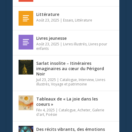
Littérature
Août 23, 2025
|
Essais
,
Littérature
Livres jeunesse
Août 23, 2025
|
Livres illustrés
,
Livres pour
enfants
Sarlat insolite – Itinéraires
imaginaires au cœur du Périgord
Noir
Juil 23, 2025
|
Catalogue
,
Interview
,
Livres
illustrés
,
Voyage et patrimoine
Tableaux de « La joie dans les
coeurs »
Fév 4, 2025
|
Catalogue
,
Acheter
,
Galerie
d'art
,
Poésie
Des récits vibrants, des émotions