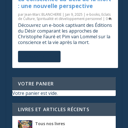
: une nouvelle perspective
par
Jean-Marc BLANCHERIE
|
Jan 9, 2025
|
e-books
,
Eclats
de Culture
,
Spiritualité et développement personnel
|
0
Découvrez un e-book captivant des Éditions
du Désir comparant les approches de
Christophe Fauré et Pim van Lommel sur la
conscience et la vie après la mort.
EN SAVOIR PLUS
VOTRE PANIER
Votre panier est vide.
LIVRES ET ARTICLES RÉCENTS
Tous nos livres