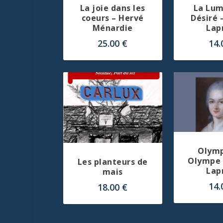
La joie dans les
La Lum
coeurs – Hervé
Désiré 
Ménardie
Lap
25.00
€
14
Olym
Olympe 
Les planteurs de
Lap
mais
14
18.00
€