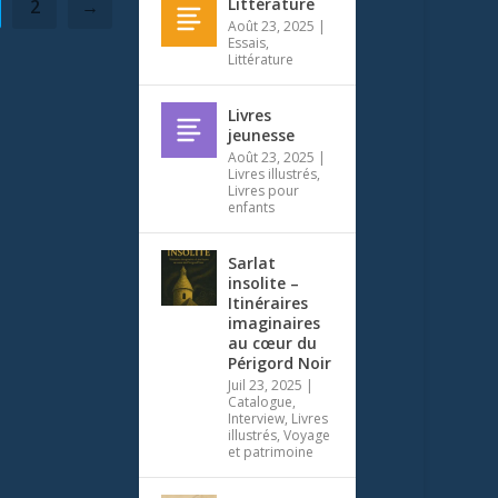
Littérature
2
→
Août 23, 2025
|
Essais
,
Littérature
Livres
jeunesse
Août 23, 2025
|
Livres illustrés
,
Livres pour
enfants
Sarlat
insolite –
Itinéraires
imaginaires
au cœur du
Périgord Noir
Juil 23, 2025
|
Catalogue
,
Interview
,
Livres
illustrés
,
Voyage
et patrimoine