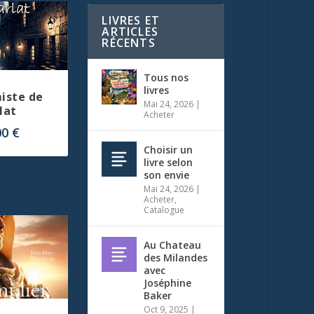
LIVRES ET
ARTICLES
RÉCENTS
Tous nos
livres
miste de
Mai 24, 2026
|
lat
Acheter
00
€
Choisir un
livre selon
son envie
Mai 24, 2026
|
Acheter
,
Catalogue
Au Chateau
des Milandes
avec
Joséphine
Baker
Oct 9, 2025
|