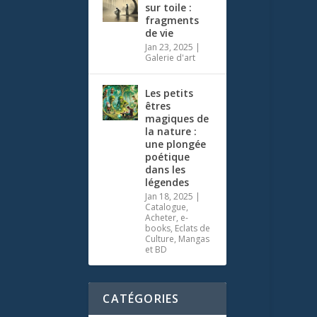
sur toile :
fragments
de vie
Jan 23, 2025
|
Galerie d'art
Les petits
êtres
magiques de
la nature :
une plongée
poétique
dans les
légendes
Jan 18, 2025
|
Catalogue
,
Acheter
,
e-
books
,
Eclats de
Culture
,
Mangas
et BD
CATÉGORIES