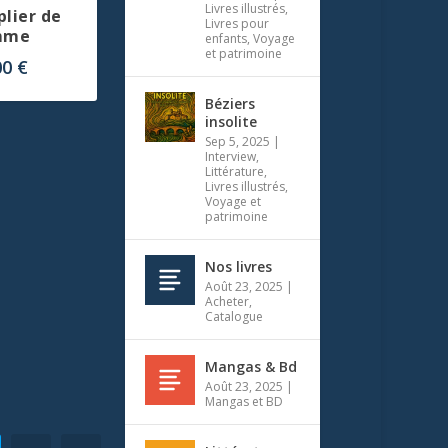
Livres illustrés
,
lier de
Livres pour
mme
enfants
,
Voyage
et patrimoine
00
€
Béziers
insolite
Sep 5, 2025
|
Interview
,
Littérature
,
Livres illustrés
,
Voyage et
patrimoine
Nos livres
Août 23, 2025
|
Acheter
,
Catalogue
Mangas & Bd
Août 23, 2025
|
Mangas et BD