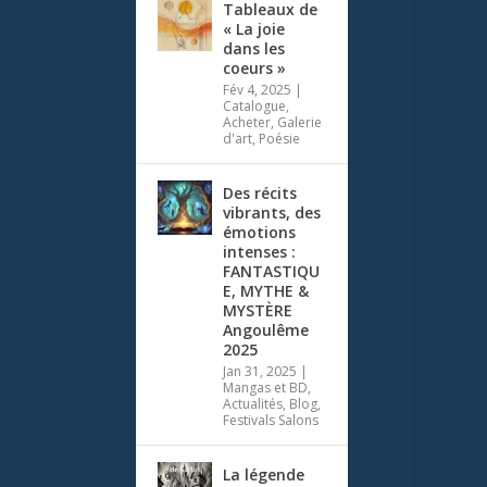
Tableaux de
« La joie
dans les
coeurs »
Fév 4, 2025
|
Catalogue
,
Acheter
,
Galerie
d'art
,
Poésie
Des récits
vibrants, des
émotions
intenses :
FANTASTIQU
E, MYTHE &
MYSTÈRE
Angoulême
2025
Jan 31, 2025
|
Mangas et BD
,
Actualités
,
Blog
,
Festivals Salons
La légende