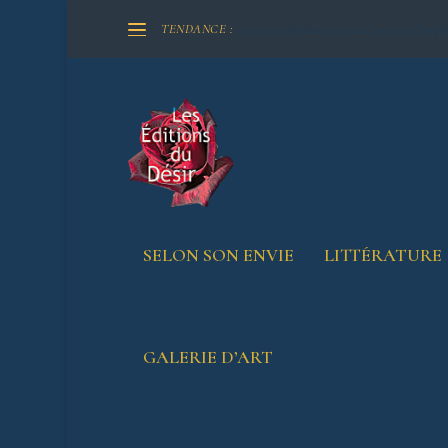
TENDANCE :
Un voyage littéraire et visuel avec « Le Templi
SELON SON ENVIE
LITTÉRATURE
Littérature
GALERIE D’ART
Affichage de 1–10 sur 11 résultats