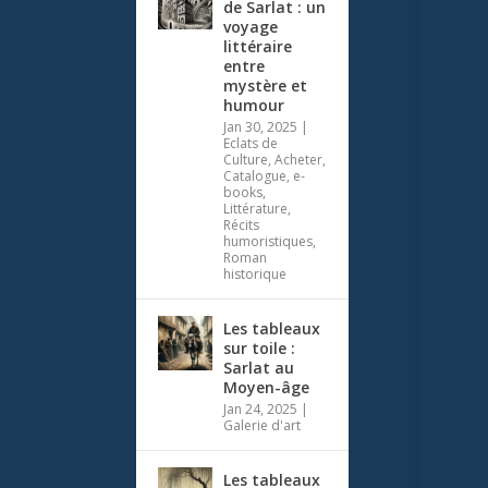
de Sarlat : un
voyage
littéraire
entre
mystère et
humour
Jan 30, 2025
|
Eclats de
Culture
,
Acheter
,
Catalogue
,
e-
books
,
Littérature
,
Récits
humoristiques
,
Roman
historique
Les tableaux
sur toile :
Sarlat au
Moyen-âge
Jan 24, 2025
|
Galerie d'art
Les tableaux