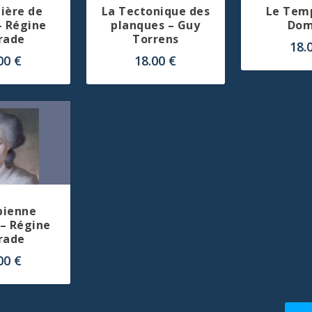
ière de
La Tectonique des
Le Temp
– Régine
planques – Guy
Do
rade
Torrens
18.
.00
€
18.00
€
pienne
– Régine
rade
.00
€