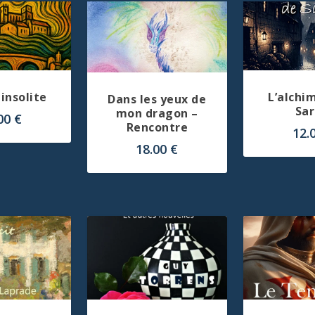
 insolite
L’alchi
Dans les yeux de
Sar
mon dragon –
.00
€
Rencontre
12.
18.00
€