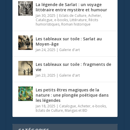
La légende de Sarlat : un voyage
littéraire entre mystère et humour
Jan 30, 2025
|
Eclats de Culture
,
Acheter
,
Catalogue
,
e-books
,
Littérature
,
Récits
humoristiques
,
Roman historique
Les tableaux sur toile : Sarlat au
Moyen-âge
Jan 24, 2025
|
Galerie d'art
Les tableaux sur toile : fragments de
vie
Jan 23, 2025
|
Galerie d'art
Les petits êtres magiques de la
nature : une plongée poétique dans
les légendes
Jan 18, 2025
|
Catalogue
,
Acheter
,
e-books
,
Eclats de Culture
,
Mangas et BD