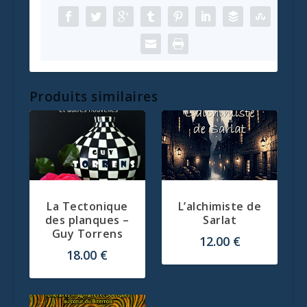
de
Désiré
-
Régine
Laprade
Produits similaires
La Tectonique
L’alchimiste de
des planques –
Sarlat
Guy Torrens
12.00
€
18.00
€