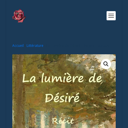
Accueil
/
Littérature
/ La Lumière de Désiré – Régine Laprade