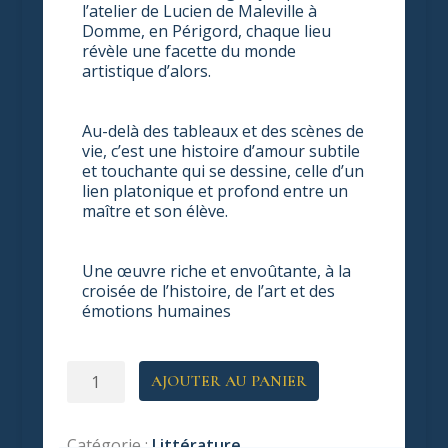
l’atelier de Lucien de Maleville à
Domme, en Périgord, chaque lieu
révèle une facette du monde
artistique d’alors.
Au-delà des tableaux et des scènes de
vie, c’est une histoire d’amour subtile
et touchante qui se dessine, celle d’un
lien platonique et profond entre un
maître et son élève.
Une œuvre riche et envoûtante, à la
croisée de l’histoire, de l’art et des
émotions humaines
quantité
AJOUTER AU PANIER
de
La
Lumière
Catégorie :
Littérature