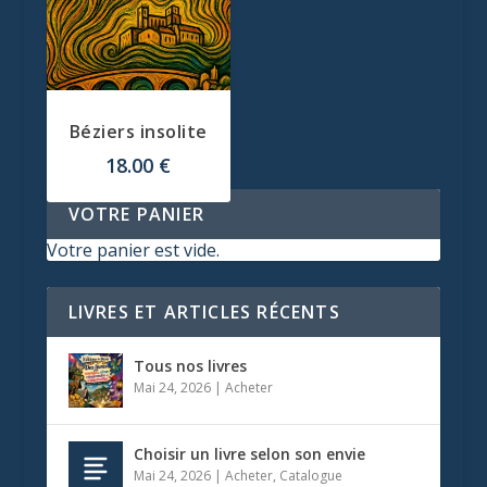
Béziers insolite
18.00
€
VOTRE PANIER
Votre panier est vide.
LIVRES ET ARTICLES RÉCENTS
Tous nos livres
Mai 24, 2026
|
Acheter
Choisir un livre selon son envie
Mai 24, 2026
|
Acheter
,
Catalogue