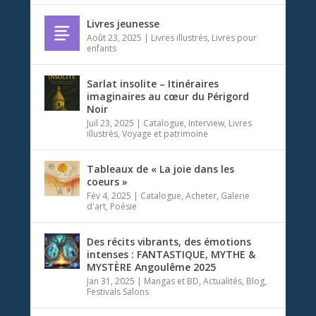
Livres jeunesse
Août 23, 2025
|
Livres illustrés
,
Livres pour
enfants
Sarlat insolite – Itinéraires
imaginaires au cœur du Périgord
Noir
Juil 23, 2025
|
Catalogue
,
Interview
,
Livres
illustrés
,
Voyage et patrimoine
Tableaux de « La joie dans les
coeurs »
Fév 4, 2025
|
Catalogue
,
Acheter
,
Galerie
d'art
,
Poésie
Des récits vibrants, des émotions
intenses : FANTASTIQUE, MYTHE &
MYSTÈRE Angoulême 2025
Jan 31, 2025
|
Mangas et BD
,
Actualités
,
Blog
,
Festivals Salons